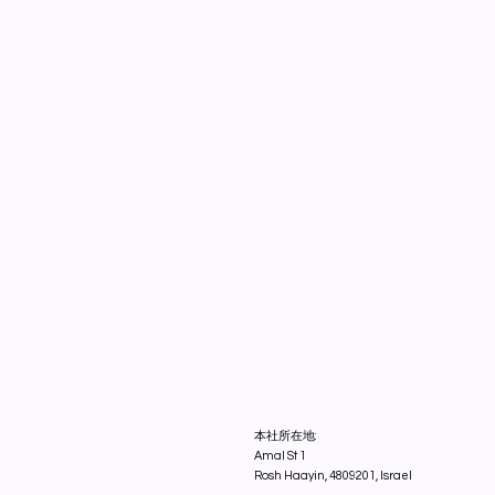
本社所在地:
Amal St 1
Rosh Haayin, 4809201, Israel